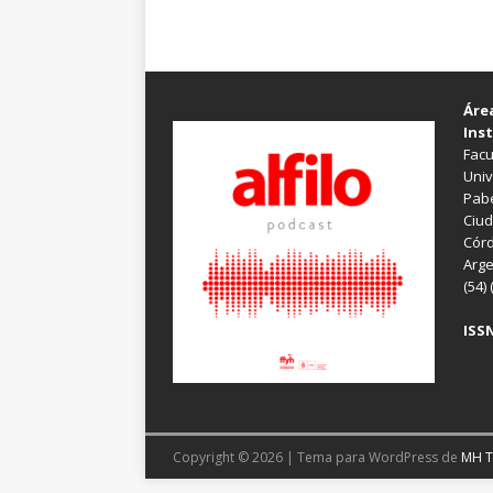
Áre
Inst
Facu
Univ
Pabe
Ciud
Córd
Arge
(54)
ISSN
Copyright © 2026 | Tema para WordPress de
MH 