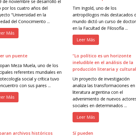
9 de noviembre se desarrolló el
o por los cuatro años del
Tim Ingold, uno de los
yecto “Universidad en la
antropólogos más destacados d
iedad del Conocimiento ...
mundo dictó un curso de docto
en la Facultad de Filosofía ...
eer Más
Leer Más
er un puente
“Lo político es un horizonte
ineludible en el análisis de la
opan Meza Muela, uno de los
producción literaria y cultura
ncipales referentes mundiales en
iotecología social y crítica tuvo
Un proyecto de investigación
ncuentro con sus pares ...
analiza las transformaciones en 
literatura argentina con el
eer Más
advenimiento de nuevos actore
sociales en determinados ...
Leer Más
paran archivos históricos
Sí pueden