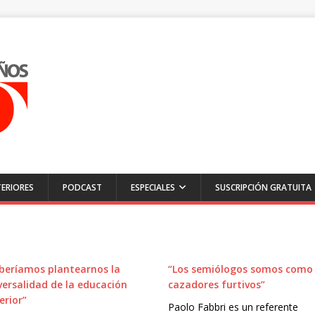
ERIORES
PODCAST
ESPECIALES
SUSCRIPCIÓN GRATUITA
beríamos plantearnos la
“Los semió­logos somos como
versalidad de la educación
cazadores furtivos”
erior”
Paolo Fabbri es un referente