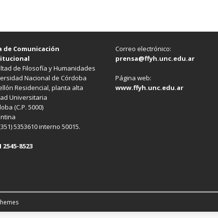
a de Comunicación
Correo electrónico:
itucional
prensa@ffyh.unc.edu.ar
ltad de Filosofía y Humanidades
ersidad Nacional de Córdoba
Página web:
llón Residencial, planta alta
www.ffyh.unc.edu.ar
ad Universitaria
oba (C.P. 5000)
ntina
 (351) 5353610 interno 50015.
 2545-8523
Themes