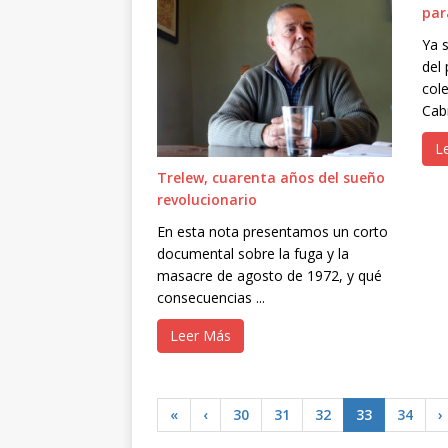
par
Ya s
del 
col
Cabr
L
Trelew, cuarenta años del sueño
revolucionario
En esta nota presentamos un corto
documental sobre la fuga y la
masacre de agosto de 1972, y qué
consecuencias ...
Leer Más
«
‹
30
31
32
33
34
›