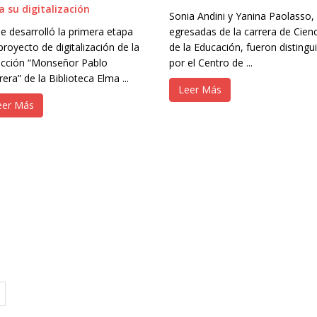
a su digitalización
Sonia Andini y Yanina Paolasso,
e desarrolló la primera etapa
egresadas de la carrera de Cien
proyecto de digitalización de la
de la Educación, fueron distingu
ección “Monseñor Pablo
por el Centro de ...
era” de la Biblioteca Elma ...
Leer Más
eer Más