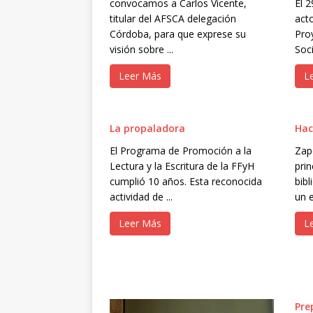
convocamos a Carlos Vicente,
El 2
titular del AFSCA delegación
act
Córdoba, para que exprese su
Pro
visión sobre ...
Soc
Leer Más
L
La propaladora
Hac
El Programa de Promoción a la
Zap
Lectura y la Escritura de la FFyH
pri
cumplió 10 años. Esta reconocida
bibl
actividad de ...
un e
Leer Más
L
Pre