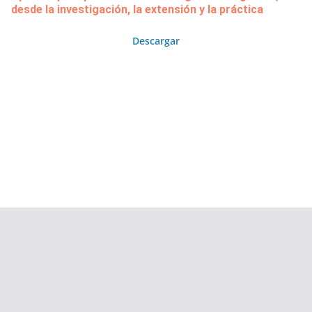
desde la investigación, la extensión y la práctica
Descargar
Copyright © 2026
Área de Publicaciones
. Todos los derechos
reservados.
Tema:
ColorMag
por ThemeGrill. Funciona con
WordPress
.