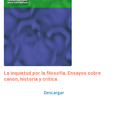
La inquietud por la filosofía. Ensayos sobre
canon, historia y crítica
Descargar