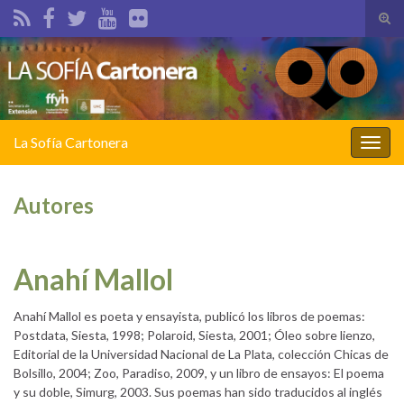
Alte
el
Search for:
form
de
bús
La Sofía Cartonera
Alter
la
nave
Autores
Anahí Mallol
Anahí Mallol es poeta y ensayista, publicó los libros de poemas:
Postdata, Siesta, 1998; Polaroid, Siesta, 2001; Óleo sobre lienzo,
Editorial de la Universidad Nacional de La Plata, colección Chicas de
Bolsillo, 2004; Zoo, Paradiso, 2009, y un libro de ensayos: El poema
y su doble, Simurg, 2003. Sus poemas han sido traducidos al inglés