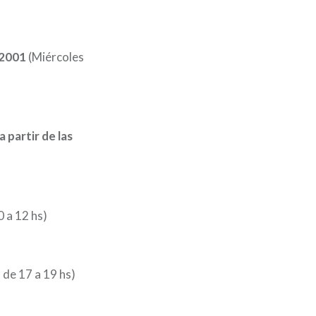
l 2001
(Miércoles
 partir de las
0 a 12 hs)
 de 17 a 19 hs)