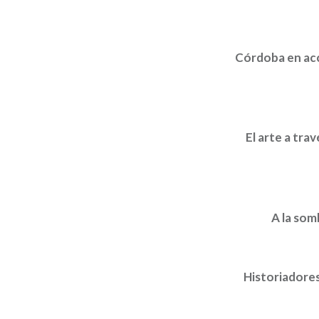
Córdoba en acci
El arte a tra
A la so
Historiadores