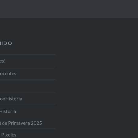
NIDO
es!
docentes
onHistoria
Historia
s de Primavera 2025
 Pixeles