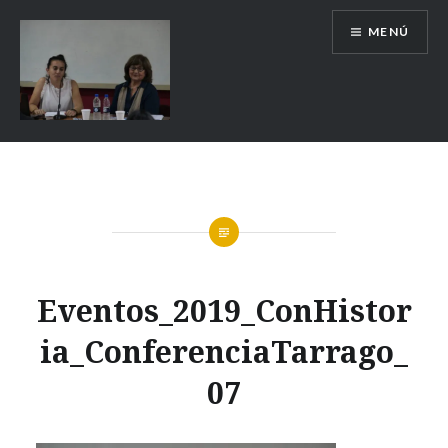
MENÚ
Escuela de Historia
Eventos_2019_ConHistor
ia_ConferenciaTarrago_
07