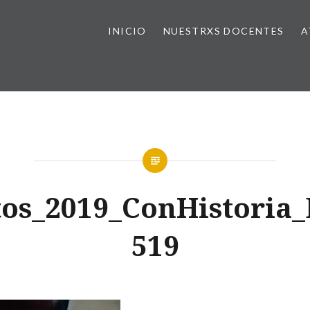
INICIO
NUESTRXS DOCENTES
A
os_2019_ConHistoria
519