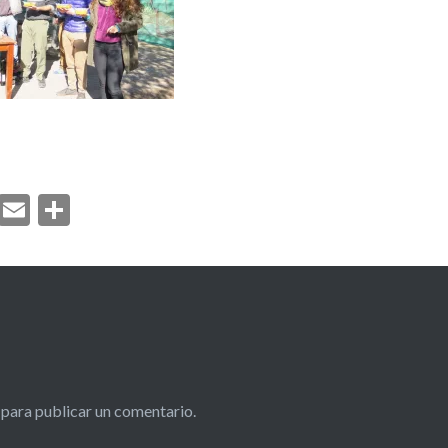
ook
atsApp
Twitter
Email
Compartir
para publicar un comentario.