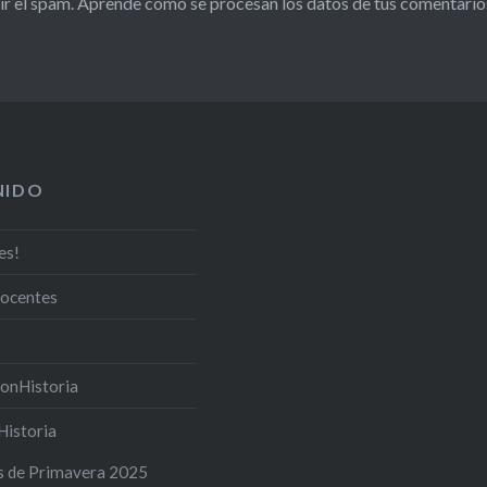
ir el spam.
Aprende cómo se procesan los datos de tus comentario
NIDO
es!
docentes
onHistoria
Historia
s de Primavera 2025