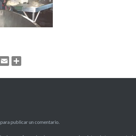
ook
atsApp
Twitter
Email
Compartir
para publicar un comentario.