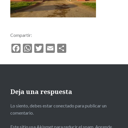
Compartir:
Facebook
WhatsApp
Twitter
Email
Compartir
Deja una respuesta
Lo siento, debes estar
conectado
para publicar un
comentario.
Este sitio usa Akismet para reducir el spam.
Aprende