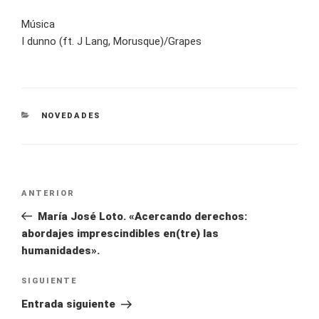
Música
I dunno (ft. J Lang, Morusque)/Grapes
NOVEDADES
ANTERIOR
María José Loto. «Acercando derechos:
abordajes imprescindibles en(tre) las
humanidades».
SIGUIENTE
Entrada siguiente