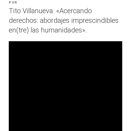
POR
Tito Villanueva. «Acercando
derechos: abordajes imprescindibles
en(tre) las humanidades».