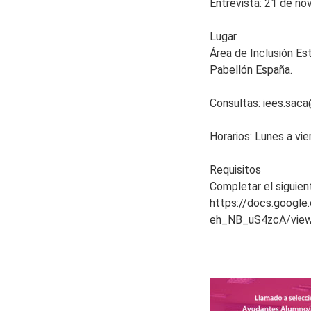
Entrevista: 21 de no
Lugar
Área de Inclusión Est
Pabellón España.
Consultas: iees.saca
Horarios: Lunes a vie
Requisitos
Completar el siguien
https://docs.goog
eh_NB_uS4zcA/vie