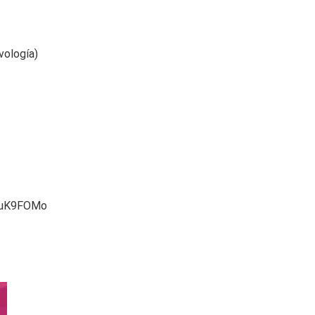
vología)
JuK9FOMo