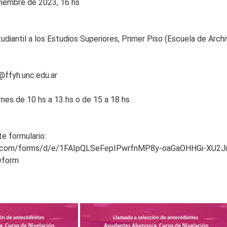
viembre de 2023, 16 hs
udiantil a los Estudios Superiores, Primer Piso (Escuela de Archi
@ffyh.unc.edu.ar
rnes de 10 hs a 13 hs o de 15 a 18 hs.
te formulario:
le.com/forms/d/e/1FAIpQLSeFepIPwrfnMP8y-oaGaOHHGi-XU2
wform