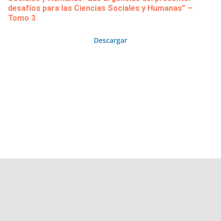
desafíos para las Ciencias Sociales y Humanas” –
Tomo 3
Descargar
Copyright © 2026
Área de Publicaciones
. Todos los derechos
reservados.
Tema:
ColorMag
por ThemeGrill. Funciona con
WordPress
.