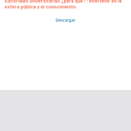
Editoriales universitarias ¿para qué? : intervenir en la
esfera pública y el conocimiento
Descargar
Copyright © 2026
Área de Publicaciones
. Todos los derechos
reservados.
Tema:
ColorMag
por ThemeGrill. Funciona con
WordPress
.