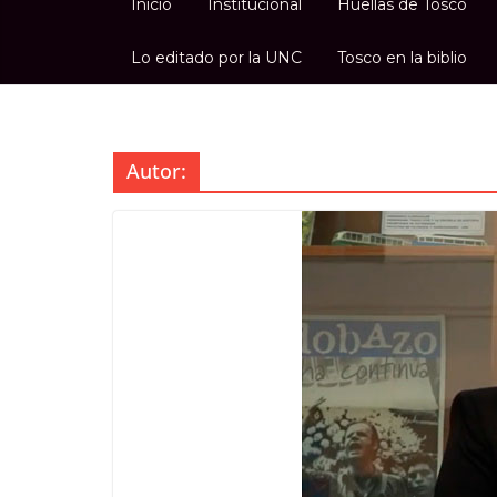
Inicio
Institucional
Huellas de Tosco
Lo editado por la UNC
Tosco en la biblio
Autor: