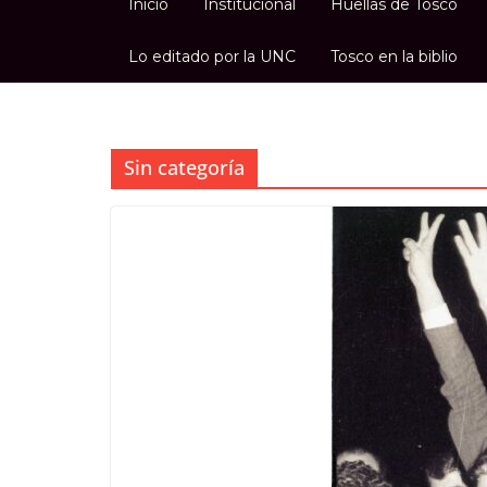
Inicio
Institucional
Huellas de Tosco
Lo editado por la UNC
Tosco en la biblio
Sin categoría