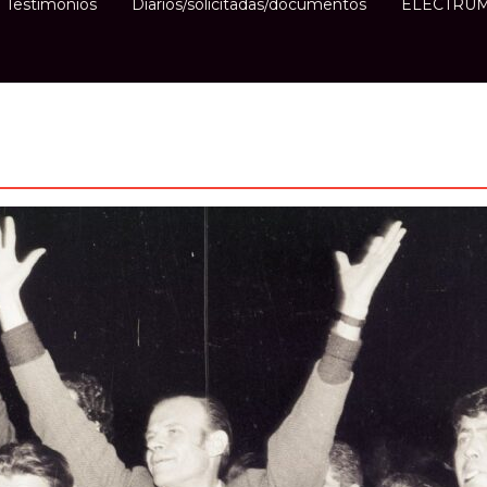
Testimonios
Diarios/solicitadas/documentos
ELECTRUM e