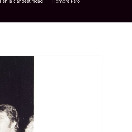
n la clandestinidad
Hombre Faro