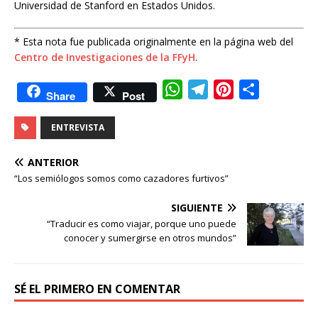
Universidad de Stanford en Estados Unidos.
* Esta nota fue publicada originalmente en la página web del
Centro de Investigaciones de la FFyH
.
W
T
P
C
Share
Post
h
e
i
o
ENTREVISTA
a
l
n
m
t
e
t
p
ANTERIOR
s
g
e
a
“Los semió­logos somos como cazadores furtivos”
A
r
r
r
SIGUIENTE
p
a
e
t
“Traducir es como viajar, porque uno puede
p
m
s
i
conocer y sumergirse en otros mundos”
t
r
SÉ EL PRIMERO EN COMENTAR