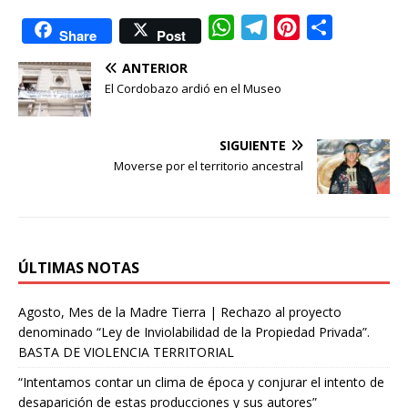
W
T
P
C
Share
Post
h
e
i
o
ANTERIOR
a
l
n
m
El Cordobazo ardió en el Museo
t
e
t
p
s
g
e
a
SIGUIENTE
A
r
r
r
Moverse por el territorio ancestral
p
a
e
t
p
m
s
i
t
r
ÚLTIMAS NOTAS
Agosto, Mes de la Madre Tierra | Rechazo al proyecto
denominado “Ley de Inviolabilidad de la Propiedad Privada”.
BASTA DE VIOLENCIA TERRITORIAL
“Intentamos contar un clima de época y conjurar el intento de
desaparición de estas producciones y sus autores”