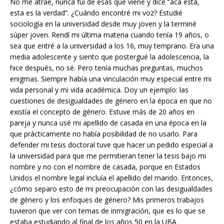
No me atrae, nunca fui de esas que viene y dice “acá está,
esta es la verdad”. ¿Cuándo encontré mi voz? Estudié
sociología en la universidad desde muy joven y la terminé
súper joven. Rendí mi última materia cuando tenía 19 años, o
sea que entré a la universidad a los 16, muy temprano. Era una
media adolescente y siento que postergué la adolescencia, la
hice después, no sé. Pero tenía muchas preguntas, muchos
enigmas. Siempre había una vinculación muy especial entre mi
vida personal y mi vida académica. Doy un ejemplo: las
cuestiones de desigualdades de género en la época en que no
existía el concepto de género. Estuve más de 20 años en
pareja y nunca usé mi apellido de casada en una época en la
que prácticamente no había posibilidad de no usarlo. Para
defender mi tesis doctoral tuve que hacer un pedido especial a
la universidad para que me permitieran tener la tesis bajo mi
nombre y no con el nombre de casada, porque en Estados
Unidos el nombre legal incluía el apellido del marido. Entonces,
¿cómo separo esto de mi preocupación con las desigualdades
de género y los enfoques de género? Mis primeros trabajos
tuvieron que ver con temas de inmigración, que es lo que se
estaba estudiando al final de los años 50 en la UBA