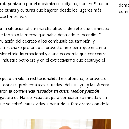
 protagonizado por el movimiento indígena, que en Ecuador
deman
de etnias y culturas que bajaron desde los lugares más
conm
scuchar su voz.
r la situación al dar marcha atrás el decreto que eliminaba
ue tan solo la mecha que había desatado el incendio. El
ulación del decreto a los combustibles, también, y
o al rechazo profundo al proyecto neoliberal que encarna
Monetario Internacional y a una economía que concentra
 industria petrolera y en el extractivismo que destruye el
puso en vilo la institucionalidad ecuatoriana, el proyecto
 teóricas, problemáticas situadas” del CIFFyH, y la Cátedra
aron la conferencia
“Ecuador en crisis. Medios y Acción
tigadora de Flacso-Ecuador, para compartir su mirada y su
que se cobró varias vidas a partir de la feroz represión de la