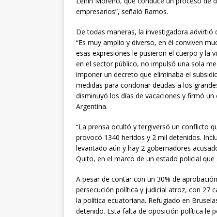
Lenín Moreno, que conduce un proceso de de
empresarios”, señaló Ramos.
De todas maneras, la investigadora advirti
“Es muy amplio y diverso, en él conviven muc
esas expresiones le pusieron el cuerpo y la 
en el sector público, no impulsó una sola me
imponer un decreto que eliminaba el subsidi
medidas para condonar deudas a los grandes c
disminuyó los días de vacaciones y firmó un 
Argentina.
“La prensa ocultó y tergiversó un conflicto
provocó 1340 heridos y 2 mil detenidos. Inc
levantado aún y hay 2 gobernadores acusados
Quito, en el marco de un estado policial qu
A pesar de contar con un 30% de aprobación 
persecución política y judicial atroz, con 27 
la política ecuatoriana. Refugiado en Brusela
detenido. Esta falta de oposición política le