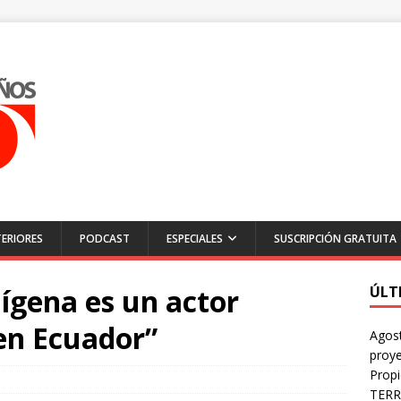
ERIORES
PODCAST
ESPECIALES
SUSCRIPCIÓN GRATUITA
ígena es un actor
ÚLT
 en Ecuador”
Agost
proye
Prop
TERR