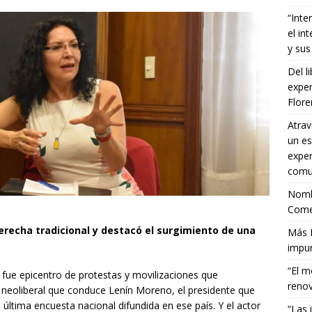
“Inte
el in
y sus
Del l
exper
Flor
Atrav
un es
exper
comun
Nombr
Comet
erecha tradicional y destacó el surgimiento de una
Más E
impun
“El m
fue epicentro de protestas y movilizaciones que
renov
 neoliberal que conduce Lenín Moreno, el presidente que
ltima encuesta nacional difundida en ese país. Y el actor
“Las 