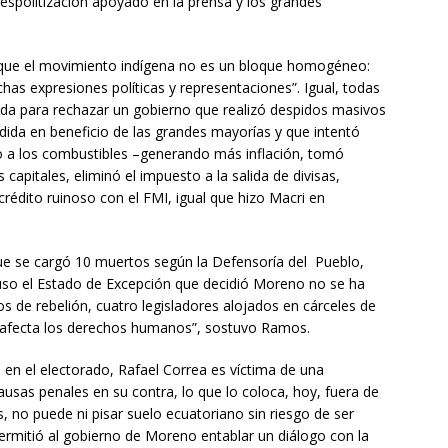
spolitización apoyado en la prensa y los grandes
ó que el movimiento indígena no es un bloque homogéneo:
has expresiones políticas y representaciones”. Igual, todas
vida para rechazar un gobierno que realizó despidos masivos
dida en beneficio de las grandes mayorías y que intentó
o a los combustibles –generando más inflación, tomó
apitales, eliminó el impuesto a la salida de divisas,
crédito ruinoso con el FMI, igual que hizo Macri en
 que se cargó 10 muertos según la Defensoría del Pueblo,
luso el Estado de Excepción que decidió Moreno no se ha
 de rebelión, cuatro legisladores alojados en cárceles de
e afecta los derechos humanos”, sostuvo Ramos.
en el electorado, Rafael Correa es víctima de una
causas penales en su contra, lo que lo coloca, hoy, fuera de
s, no puede ni pisar suelo ecuatoriano sin riesgo de ser
 permitió al gobierno de Moreno entablar un diálogo con la