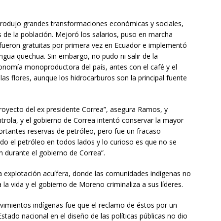
produjo grandes transformaciones económicas y sociales,
 de la población. Mejoró los salarios, puso en marcha
es fueron gratuitas por primera vez en Ecuador e implementó
engua quechua. Sin embargo, no pudo ni salir de la
conomía monoproductora del país, antes con el café y el
as flores, aunque los hidrocarburos son la principal fuente
 proyecto del ex presidente Correa”, asegura Ramos, y
ntrola, y el gobierno de Correa intentó conservar la mayor
rtantes reservas de petróleo, pero fue un fracaso
o el petróleo en todos lados y lo curioso es que no se
n durante el gobierno de Correa”.
a explotación acuífera, donde las comunidades indígenas no
a vida y el gobierno de Moreno criminaliza a sus líderes.
vimientos indígenas fue que el reclamo de éstos por un
Estado nacional en el diseño de las políticas públicas no dio