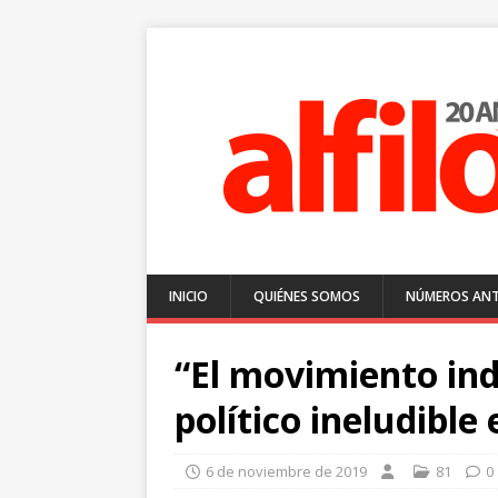
INICIO
QUIÉNES SOMOS
NÚMEROS ANT
“El movimiento ind
político ineludible
6 de noviembre de 2019
81
0