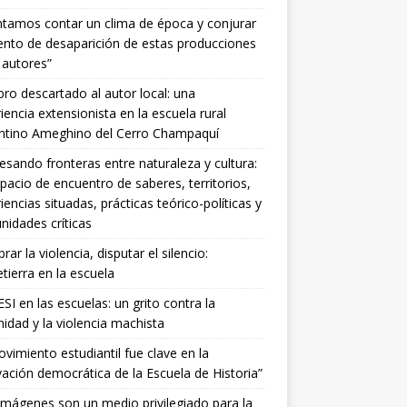
ntamos contar un clima de época y conjurar
tento de desaparición de estas producciones
 autores”
ibro descartado al autor local: una
iencia extensionista en la escuela rural
entino Ameghino del Cerro Champaquí
esando fronteras entre naturaleza y cultura:
pacio de encuentro de saberes, territorios,
iencias situadas, prácticas teórico-políticas y
idades críticas
ar la violencia, disputar el silencio:
ierra en la escuela
SI en las escuelas: un grito contra la
idad y la violencia machista
ovimiento estudiantil fue clave en la
ación democrática de la Escuela de Historia”
imágenes son un medio privilegiado para la