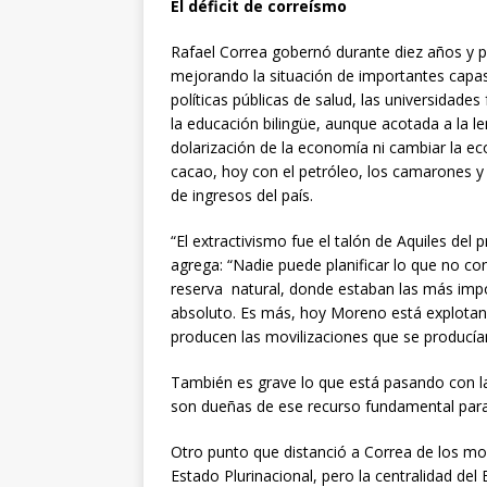
El déficit de correísmo
Rafael Correa gobernó durante diez años y 
mejorando la situación de importantes capas
políticas públicas de salud, las universidad
la educación bilingüe, aunque acotada a la l
dolarización de la economía ni cambiar la e
cacao, hoy con el petróleo, los camarones y l
de ingresos del país.
“El extractivismo fue el talón de Aquiles del
agrega: “Nadie puede planificar lo que no co
reserva natural, donde estaban las más impo
absoluto. Es más, hoy Moreno está explotand
producen las movilizaciones que se producía
También es grave lo que está pasando con l
son dueñas de ese recurso fundamental para l
Otro punto que distanció a Correa de los mo
Estado Plurinacional, pero la centralidad del 