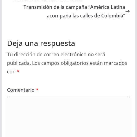
o
p
n
n
tir
Transmisión de la campaña “América Latina
k
k
dl
acompaña las calles de Colombia”
y
Deja una respuesta
Tu dirección de correo electrónico no será
publicada.
Los campos obligatorios están marcados
con
*
Comentario
*