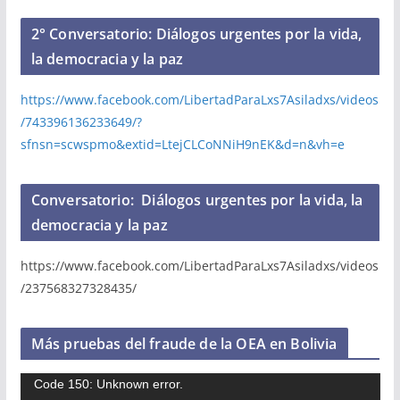
2° Conversatorio: Diálogos urgentes por la vida,
la democracia y la paz
https://www.facebook.com/LibertadParaLxs7Asiladxs/videos
/743396136233649/?
sfnsn=scwspmo&extid=LtejCLCoNNiH9nEK&d=n&vh=e
Conversatorio: ​ Diálogos urgentes por la vida, la
democracia y la paz
https://www.facebook.com/LibertadParaLxs7Asiladxs/videos
/237568327328435/
Más pruebas del fraude de la OEA en Bolivia
R
Code 150: Unknown error.