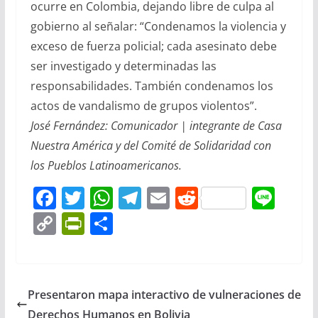
ocurre en Colombia, dejando libre de culpa al
gobierno al señalar: “Condenamos la violencia y
exceso de fuerza policial; cada asesinato debe
ser investigado y determinadas las
responsabilidades. También condenamos los
actos de vandalismo de grupos violentos”.
José Fernández: Comunicador | integrante de Casa
Nuestra América y del Comité de Solidaridad con
los Pueblos Latinoamericanos.
F
T
W
T
E
R
Li
a
w
h
el
m
e
n
C
Pr
C
c
itt
at
e
ai
d
e
o
in
o
e
er
s
gr
l
di
p
tF
m
b
A
a
t
y
ri
p
Presentaron mapa interactivo de vulneraciones de
o
p
m
Li
e
ar
Derechos Humanos en Bolivia