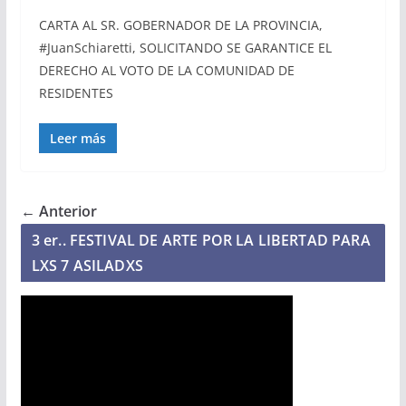
CARTA AL SR. GOBERNADOR DE LA PROVINCIA,
#JuanSchiaretti, SOLICITANDO SE GARANTICE EL
DERECHO AL VOTO DE LA COMUNIDAD DE
RESIDENTES
Leer más
← Anterior
3 er.. FESTIVAL DE ARTE POR LA LIBERTAD PARA
LXS 7 ASILADXS