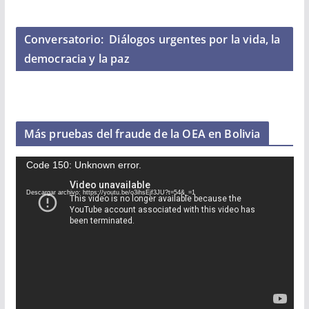
Conversatorio: ​ Diálogos urgentes por la vida, la
democracia y la paz
Más pruebas del fraude de la OEA en Bolivia
R
Code 150: Unknown error.
e
Descargar archivo: https://youtu.be/o3ihsEjf3JU?t=54&_=1
p
r
o
d
u
c
t