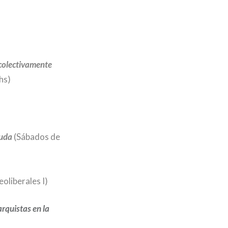
 colectivamente
hs)
euda
(Sábados de
oliberales I)
rquistas en la