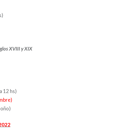
s)
iglos XVIII y XIX
a 12 hs)
embre)
toño)
 2022