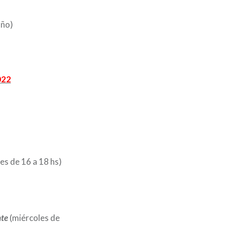
oño)
022
es de 16 a 18 hs)
nte
(miércoles de