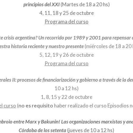
principios del XXI
(Martes de 18 a 20 hs)
4, 11, 18 y 25 de octubre
Programa del curso
 crisis argentina? Un recorrido por 1989 y 2001 para repensar
estra historia reciente y nuestro presente
(miércoles de 18 a 20 
5, 12, 19 y 26 de octubre
Programa del curso
rales II: procesos de financiarización y gobierno a través de la d
10 a 12 hs)
1, 8, 15 y 22 de octubre
l curso
(
no es requisito
haber realizado el curso Episodios ne
mbroio entre Marx y Bakunin! Las organizaciones marxistas y ana
Córdoba de los setenta
(jueves de 10 a 12 hs)