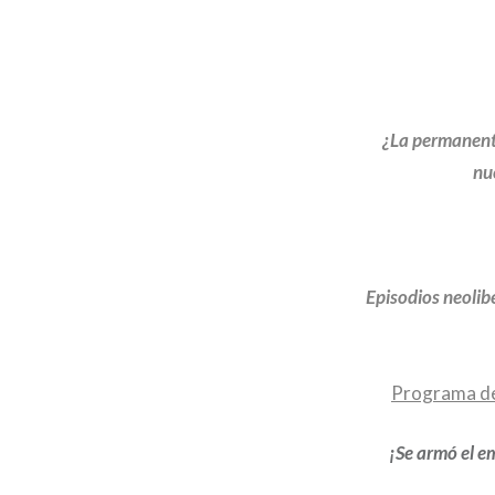
¿La permanente
nu
Episodios neolibe
Programa de
¡Se armó el e