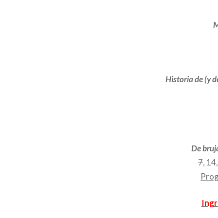
M
Historia de (y d
De bruj
7
, 14
Prog
Ingr