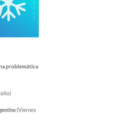
una problemática
toño)
rgentina
(Viernes