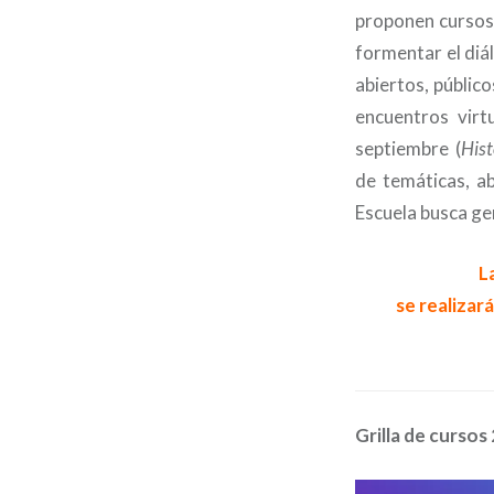
proponen cursos 
formentar el diá
abiertos, públic
encuentros virt
septiembre (
Hist
de temáticas, a
Escuela busca gen
L
se realizar
Grilla de cursos