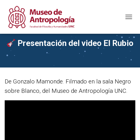
C
A
M
B
Presentación del video El Rubio
I
A
R
M
O
D
De Gonzalo Mamonde. Filmado en la sala Negro
O
D
sobre Blanco, del Museo de Antropología UNC.
E
N
A
V
E
G
A
C