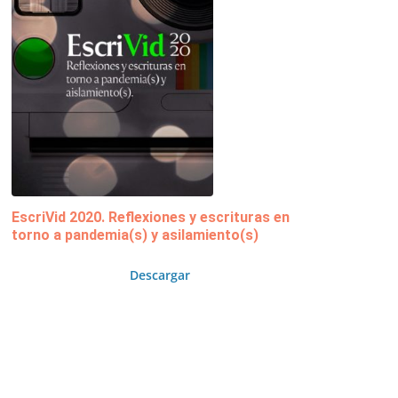
EscriVid 2020. Reflexiones y escrituras en
torno a pandemia(s) y asilamiento(s)
Descargar