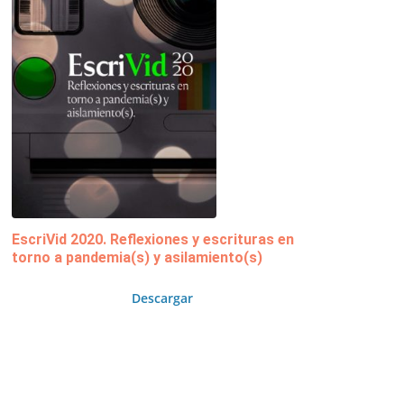
EscriVid 2020. Reflexiones y escrituras en
torno a pandemia(s) y asilamiento(s)
Descargar