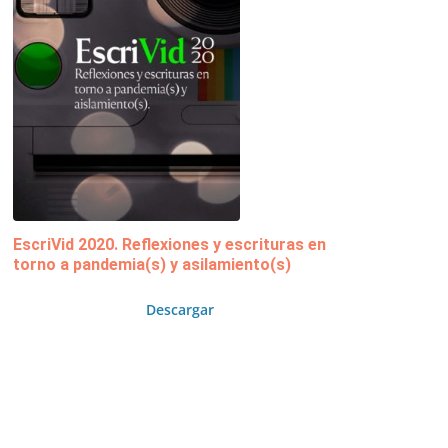
EscriVid 2020. Reflexiones y escrituras en
torno a pandemia(s) y asilamiento(s)
Descargar