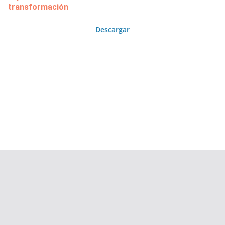
transformación
Descargar
Copyright © 2026
Área de Publicaciones
. Todos los derechos
reservados.
Tema:
ColorMag
por ThemeGrill. Funciona con
WordPress
.