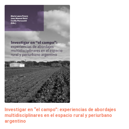
Investigar en “el campo”: experiencias de abordajes
multidisciplinares en el espacio rural y periurbano
argentino