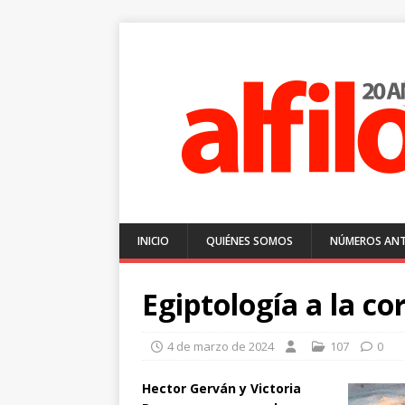
INICIO
QUIÉNES SOMOS
NÚMEROS ANT
Egiptología a la c
4 de marzo de 2024
107
0
Hector Gerván y Victoria