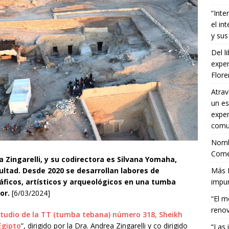
“Inte
el in
y sus
Del l
exper
Flor
Atrav
un es
exper
comun
Nombr
Comet
a Zingarelli, y su codirectora es
Silvana Yomaha,
ltad. Desde 2020 se desarrollan labores de
Más E
ráficos, artísticos y arqueológicos en una tumba
impun
xor.
[6/03/2024]
“El m
renov
udio de la TT (tumba tebana) número 318, Sheikh
Egipto
”, dirigido por la Dra. Andrea Zingarelli y co dirigido
“Las 