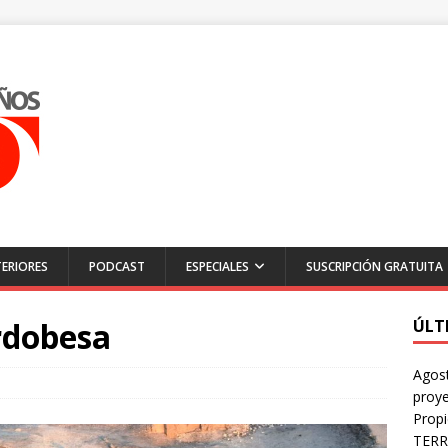
ERIORES
PODCAST
ESPECIALES
SUSCRIPCIÓN GRATUITA
ordobesa
ÚLT
Agost
proye
Prop
TERR