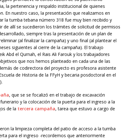
ria, la pertenencia y respaldo institucional de quienes
ón. En nuestro caso, la presentación que realizamos en
ar la tumba tebana número 318 fue muy bien recibido y
r de allí se sucedieron los trámites de solicitud de permisos
sarrollado, siempre tras la presentación de un plan de
liminar (al finalizar la campaña) y uno final (al plantear el
meses siguientes al cierre de la campaña). El trabajo
ik Abd el Qurnah, el Rais Ali Farouk y los trabajadores
 objetivos que nos hemos planteado en cada una de las
emás de codirectora del proyecto es profesora asistente
Escuela de Historia de la FFyH y becaria posdoctoral en el
).
paña
, que se se focalizó en el trabajo de excavación
unerario y la colocación de la puerta para el ingreso a la
gos de la
tercera campaña
, tarea que estuvo a cargo de
eron la limpieza completa del patio de acceso a la tumba
rta para el ingreso -recordemos que anteriormente