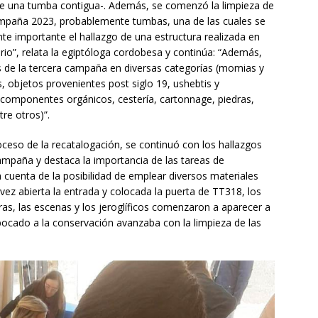
e una tumba contigua-. Además, se comenzó la limpieza de
ampaña 2023, probablemente tumbas, una de las cuales se
importante el hallazgo de una estructura realizada en
io”, relata la egiptóloga cordobesa y continúa: “Además,
s de la tercera campaña en diversas categorías (momias y
, objetos provenientes post siglo 19, ushebtis y
, componentes orgánicos, cestería, cartonnage, piedras,
re otros)”.
eso de la recatalogación, se continuó con los hallazgos
ampaña y destaca la importancia de las tareas de
 cuenta de la posibilidad de emplear diversos materiales
 vez abierta la entrada y colocada la puerta de TT318, los
uras, las escenas y los jeroglíficos comenzaron a aparecer a
abocado a la conservación avanzaba con la limpieza de las