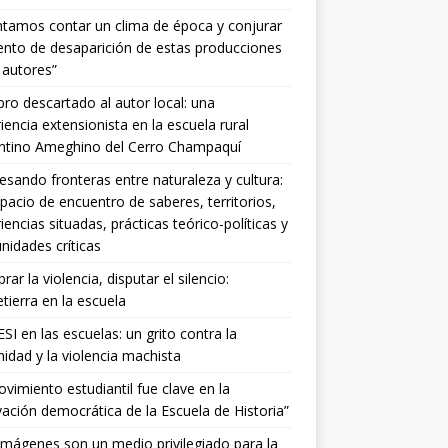
ntamos contar un clima de época y conjurar
tento de desaparición de estas producciones
 autores”
ibro descartado al autor local: una
iencia extensionista en la escuela rural
entino Ameghino del Cerro Champaquí
esando fronteras entre naturaleza y cultura:
pacio de encuentro de saberes, territorios,
iencias situadas, prácticas teórico-políticas y
idades críticas
ar la violencia, disputar el silencio:
ierra en la escuela
SI en las escuelas: un grito contra la
idad y la violencia machista
ovimiento estudiantil fue clave en la
ación democrática de la Escuela de Historia”
imágenes son un medio privilegiado para la