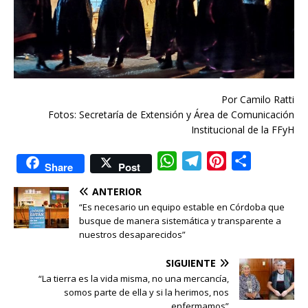
Por Camilo Ratti
Fotos: Secretaría de Extensión y Área de Comunicación
Institucional de la FFyH
W
T
P
C
Share
Post
h
e
i
o
ANTERIOR
a
l
n
m
“Es necesario un equipo estable en Córdoba que
t
e
t
p
busque de manera sistemática y transparente a
nuestros desaparecidos”
s
g
e
a
A
r
r
r
SIGUIENTE
p
a
e
t
“La tierra es la vida misma, no una mercancía,
somos parte de ella y si la herimos, nos
p
m
s
i
enfermamos”