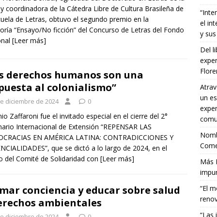
y coordinadora de la Cátedra Libre de Cultura Brasileña de
“Inte
cuela de Letras, obtuvo el segundo premio en la
el in
oría “Ensayo/No ficción” del Concurso de Letras del Fondo
y sus
onal
[Leer más]
Del l
exper
Flor
s derechos humanos son una
puesta al colonialismo”
Atrav
un es
de diciembre de 2024
0
exper
io Zaffaroni fue el invitado especial en el cierre del 2°
comun
ario Internacional de Extensión “REPENSAR LAS
Nombr
CRACIAS EN AMÉRICA LATINA: CONTRADICCIONES Y
Comet
CIALIDADES”, que se dictó a lo largo de 2024, en el
 del Comité de Solidaridad con
[Leer más]
Más E
impun
mar conciencia y educar sobre salud
“El m
renov
erechos ambientales
“Las 
de diciembre de 2024
0