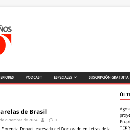
ERIORES
PODCAST
ESPECIALES
SUSCRIPCIÓN GRATUITA
ÚLT
Agost
arelas de Brasil
proye
 de diciembre de 2024
0
Prop
TERR
 Florencia Donadi, egresada del Doctorado en Letras de la