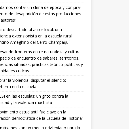
ntamos contar un clima de época y conjurar
tento de desaparición de estas producciones
 autores”
ibro descartado al autor local: una
iencia extensionista en la escuela rural
entino Ameghino del Cerro Champaquí
esando fronteras entre naturaleza y cultura:
pacio de encuentro de saberes, territorios,
iencias situadas, prácticas teórico-políticas y
idades críticas
ar la violencia, disputar el silencio:
ierra en la escuela
SI en las escuelas: un grito contra la
idad y la violencia machista
ovimiento estudiantil fue clave en la
ación democrática de la Escuela de Historia”
imágenes son un medio privilegiado para la