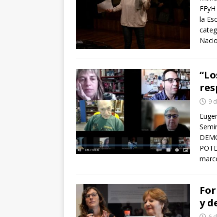
FFyH 
la Es
categ
Naci
“Lo
res
9 
Eugen
Semin
DEMO
POTEN
marco
For
y d
6 