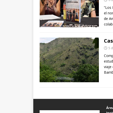
“Los 
el no
de An
colab
Cas
5 
Compa
estud
viaje
Bamba
Áre
Inst