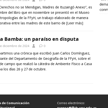
deman
Derechos no se Mendigan, Madres de Ituzaingó Anexo”, es
conm
mbre del libro que en noviembre se presentó en el Museo
tropologías de la FFyH, un trabajo elaborado de manera
orativa entre las madres de este barrio de
[Leer más]
a Bamba: un paraíso en disputa
de diciembre de 2024
0
rtimos una crónica que escribió Juan Carlos Domínguez,
iante del Departamento de Geografía de la FFyH, sobre el
 de campo que realizó la cátedra de Ambiente Físico a Casa
 los días 26 y 27 de octubre.
a de Comunicación
Correo electrónico:
itucional
prensa@ffyh.unc.edu.ar