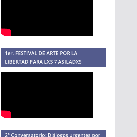
1er. FESTIVAL DE ARTE POR LA
LIBERTAD PARA LXS 7 ASILADXS
2° Conversatorio: Diálogos urgentes por