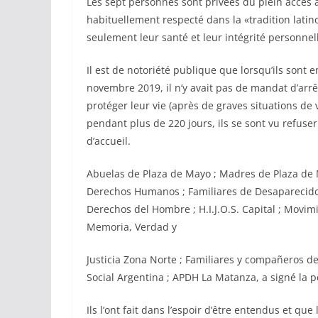
Les sept personnes sont privées du plein accès a
habituellement respecté dans la «tradition latin
seulement leur santé et leur intégrité personne
Il est de notoriété publique que lorsqu’ils sont 
novembre 2019, il n’y avait pas de mandat d’arrêt
protéger leur vie (après de graves situations de v
pendant plus de 220 jours, ils se sont vu refuser
d’accueil.
Abuelas de Plaza de Mayo ; Madres de Plaza de
Derechos Humanos ; Familiares de Desaparecidos 
Derechos del Hombre ; H.I.J.O.S. Capital ; Mov
Memoria, Verdad y
Justicia Zona Norte ; Familiares y compañeros de
Social Argentina ; APDH La Matanza, a signé la p
Ils l’ont fait dans l’espoir d’être entendus et 