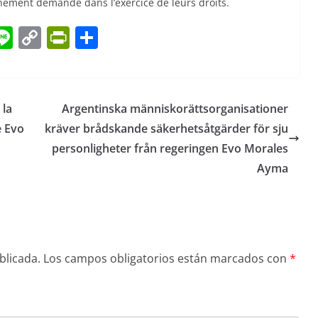
unément demandé dans l’exercice de leurs droits.
Li
C
Pr
C
n
o
in
o
e
p
tF
m
y
ri
p
 la
Argentinska människorättsorganisationer
Li
e
ar
e Evo
kräver brådskande säkerhetsåtgärder för sju
n
n
tir
personligheter från regeringen Evo Morales
k
dl
Ayma
y
blicada.
Los campos obligatorios están marcados con
*