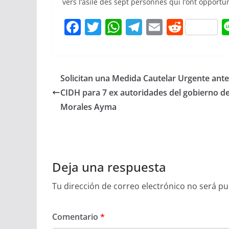
vers l’asile des sept personnes qui l’ont opport
F
T
W
T
E
R
a
w
h
el
m
e
c
itt
at
e
ai
d
e
er
s
gr
l
di
Solicitan una Medida Cautelar Urgente ante
b
A
a
t
CIDH para 7 ex autoridades del gobierno d
o
p
m
Morales Ayma
o
p
k
Deja una respuesta
Tu dirección de correo electrónico no será pu
Comentario
*