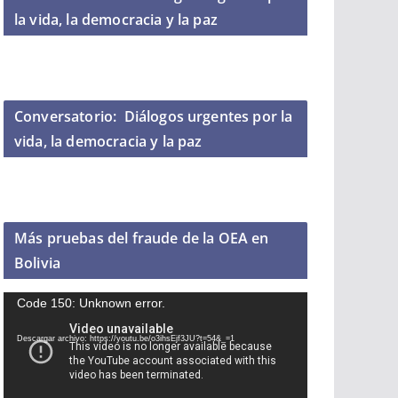
la vida, la democracia y la paz
Conversatorio: ​ Diálogos urgentes por la
vida, la democracia y la paz
Más pruebas del fraude de la OEA en
Bolivia
R
Code 150: Unknown error.
e
Descargar archivo: https://youtu.be/o3ihsEjf3JU?t=54&_=1
p
r
o