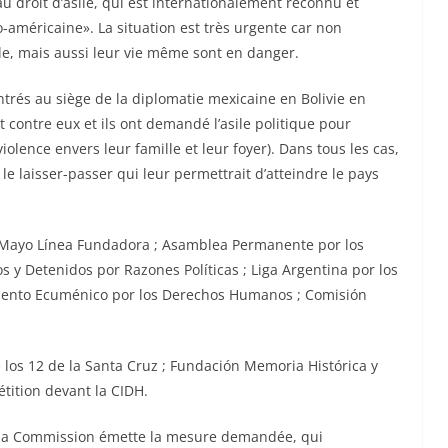
u droit d’asile, qui est internationalement reconnu et
o-américaine». La situation est très urgente car non
lle, mais aussi leur vie même sont en danger.
entrés au siège de la diplomatie mexicaine en Bolivie en
 contre eux et ils ont demandé l’asile politique pour
iolence envers leur famille et leur foyer). Dans tous les cas,
 le laisser-passer qui leur permettrait d’atteindre le pays
 Mayo Línea Fundadora ; Asamblea Permanente por los
y Detenidos por Razones Políticas ; Liga Argentina por los
imiento Ecuménico por los Derechos Humanos ; Comisión
 los 12 de la Santa Cruz ; Fundación Memoria Histórica y
étition devant la CIDH.
que la Commission émette la mesure demandée, qui