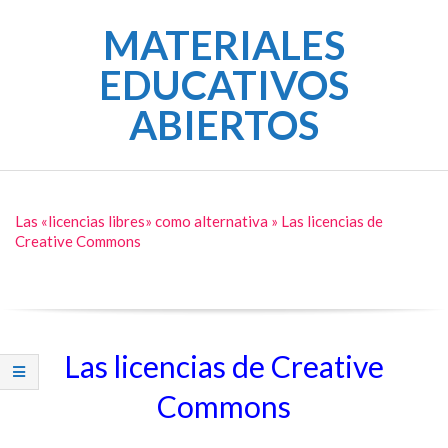
Skip
MATERIALES
to
content
EDUCATIVOS
ABIERTOS
Primary
Navigation
Las «licencias libres» como alternativa »
Las licencias de
Menu
Creative Commons
Las licencias de Creative
Commons