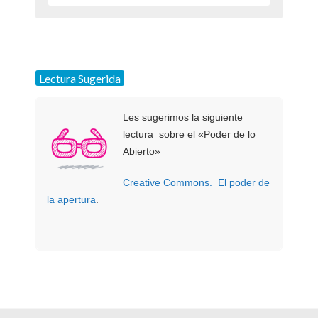
En Argentina, los derechos exclusivos de
copia y distribución rigen desde el momento
en que un autor crea una obra. El problema
es que muchos autores desean otorgar
Lectura Sugerida
algunos permisos sobre sus obras, pero en
muchos casos no indican, en un aviso legal,
qué derechos se reservan y cuáles liberan.
Les sugerimos la siguiente
Y por ello, aunque deseen que otros
lectura sobre el «Poder de lo
reproduzcan, remixen, traduzcan,
Abierto»
republiquen o publiquen en formatos
Creative Commons. El poder de
analógicos su obra, sin este aviso legal, el
la apertura
.
beneficiario sólo puede leerla. Por ello, los
autores pueden ejercer sus derechos tal
como figura en el art. 2 de la ley Nº 11.723
de Propiedad Intelectual de Argentina,
estableciendo su voluntad a través de uso
de una licencia CC, qué derechos se
reserva y cuáles desea liberar.