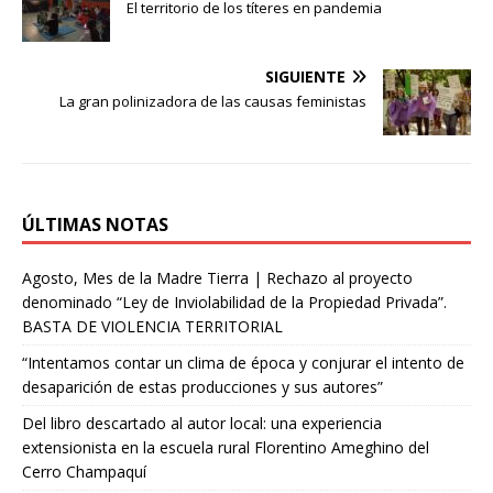
El territorio de los títeres en pandemia
A
r
r
r
p
a
e
t
SIGUIENTE
p
m
s
i
La gran polinizadora de las causas feministas
t
r
ÚLTIMAS NOTAS
Agosto, Mes de la Madre Tierra | Rechazo al proyecto
denominado “Ley de Inviolabilidad de la Propiedad Privada”.
BASTA DE VIOLENCIA TERRITORIAL
“Intentamos contar un clima de época y conjurar el intento de
desaparición de estas producciones y sus autores”
Del libro descartado al autor local: una experiencia
extensionista en la escuela rural Florentino Ameghino del
Cerro Champaquí