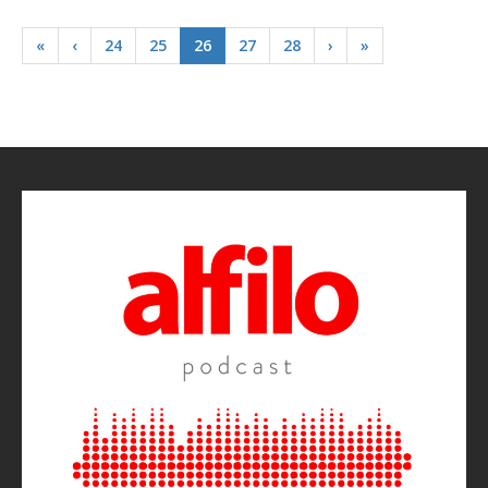
«
‹
24
25
26
27
28
›
»