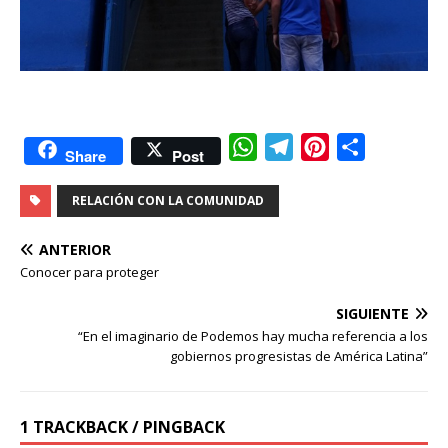
W
T
P
C
Share
Post
h
e
i
o
RELACIÓN CON LA COMUNIDAD
a
l
n
m
t
e
t
p
ANTERIOR
s
g
e
a
Conocer para proteger
A
r
r
r
p
a
e
SIGUIENTE
t
“En el imaginario de Podemos hay mucha referencia a los
p
m
s
i
gobiernos progresistas de América Latina”
t
r
1 TRACKBACK / PINGBACK