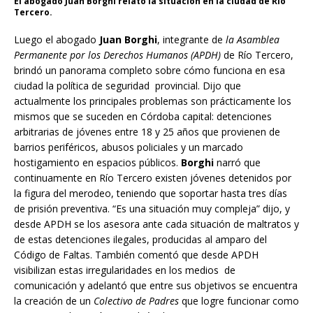
El abogado Juan Borghi relató la situación en la ciudad de Río
Tercero.
Luego el abogado
Juan Borghi
, integrante de
la Asamblea
Permanente
por los Derechos Humanos (APDH)
de Río Tercero,
brindó un panorama completo sobre cómo funciona en esa
ciudad la política de seguridad provincial. Dijo que
actualmente los principales problemas son prácticamente los
mismos que se suceden en Córdoba capital: detenciones
arbitrarias de jóvenes entre 18 y 25 años que provienen de
barrios periféricos, abusos policiales y un marcado
hostigamiento en espacios públicos.
Borghi
narró que
continuamente en Río Tercero existen jóvenes detenidos por
la figura del merodeo, teniendo que soportar hasta tres días
de prisión preventiva. “Es una situación muy compleja” dijo, y
desde APDH se los asesora ante cada situación de maltratos y
de estas detenciones ilegales, producidas al amparo del
Código de Faltas. También comentó que desde APDH
visibilizan estas irregularidades en los medios de
comunicación y adelantó que entre sus objetivos se encuentra
la creación de un
Colectivo de Padres
que logre funcionar como