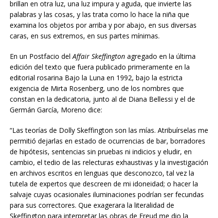
brillan en otra luz, una luz impura y aguda, que invierte las
palabras y las cosas, y las trata como lo hace la niña que
examina los objetos por arriba y por abajo, en sus diversas
caras, en sus extremos, en sus partes mínimas.
En un Postfacio del
Affair Skeffington
agregado en la última
edición del texto que fuera publicado primeramente en la
editorial rosarina Bajo la Luna en 1992, bajo la estricta
exigencia de Mirta Rosenberg, uno de los nombres que
constan en la dedicatoria, junto al de Diana Bellessi y el de
Germán García, Moreno dice:
“Las teorías de Dolly Skeffington son las mías. Atribuírselas me
permitió dejarlas en estado de ocurrencias de bar, borradores
de hipótesis, sentencias sin pruebas ni indicios y eludir, en
cambio, el tedio de las relecturas exhaustivas y la investigación
en archivos escritos en lenguas que desconozco, tal vez la
tutela de expertos que descreen de mi idoneidad; o hacer la
salvaje cuyas ocasionales iluminaciones podrían ser fecundas
para sus correctores. Que exagerara la literalidad de
Skeffington para interpretar las obras de Freud me dio la