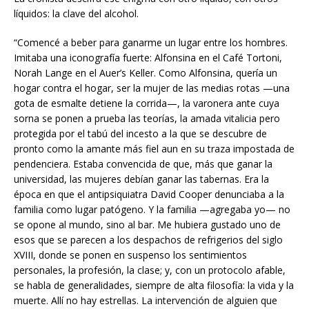
líquidos: la clave del alcohol.
“Comencé a beber para ganarme un lugar entre los hombres.
Imitaba una iconografía fuerte: Alfonsina en el Café Tortoni,
Norah Lange en el Auer’s Keller. Como Alfonsina, quería un
hogar contra el hogar, ser la mujer de las medias rotas —una
gota de esmalte detiene la corrida—, la varonera ante cuya
sorna se ponen a prueba las teorías, la amada vitalicia pero
protegida por el tabú del incesto a la que se descubre de
pronto como la amante más fiel aun en su traza impostada de
pendenciera. Estaba convencida de que, más que ganar la
universidad, las mujeres debían ganar las tabernas. Era la
época en que el antipsiquiatra David Cooper denunciaba a la
familia como lugar patógeno. Y la familia —agregaba yo— no
se opone al mundo, sino al bar. Me hubiera gustado uno de
esos que se parecen a los despachos de refrigerios del siglo
XVIII, donde se ponen en suspenso los sentimientos
personales, la profesión, la clase; y, con un protocolo afable,
se habla de generalidades, siempre de alta filosofía: la vida y la
muerte. Allí no hay estrellas. La intervención de alguien que