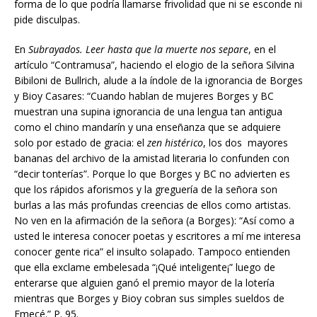
forma de lo que podría llamarse frivolidad que ni se esconde ni
pide disculpas.
En
Subrayados. Leer hasta que la muerte nos separe
, en el
artículo “Contramusa”, haciendo el elogio de la señora Silvina
Bibiloni de Bullrich, alude a la índole de la ignorancia de Borges
y Bioy Casares: “Cuando hablan de mujeres Borges y BC
muestran una supina ignorancia de una lengua tan antigua
como el chino mandarín y una enseñanza que se adquiere
solo por estado de gracia: el
zen histérico
, los dos mayores
bananas del archivo de la amistad literaria lo confunden con
“decir tonterías”. Porque lo que Borges y BC no advierten es
que los rápidos aforismos y la greguería de la señora son
burlas a las más profundas creencias de ellos como artistas.
No ven en la afirmación de la señora (a Borges): “Así como a
usted le interesa conocer poetas y escritores a mí me interesa
conocer gente rica” el insulto solapado. Tampoco entienden
que ella exclame embelesada “¡Qué inteligente¡” luego de
enterarse que alguien ganó el premio mayor de la lotería
mientras que Borges y Bioy cobran sus simples sueldos de
Emecé.” P. 95.