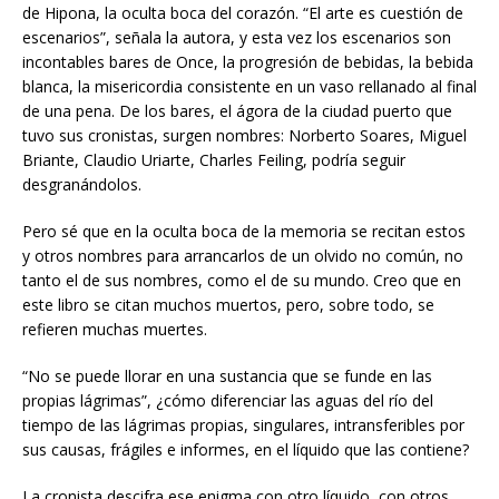
de Hipona, la oculta boca del corazón. “El arte es cuestión de
escenarios”, señala la autora, y esta vez los escenarios son
incontables bares de Once, la progresión de bebidas, la bebida
blanca, la misericordia consistente en un vaso rellanado al final
de una pena. De los bares, el ágora de la ciudad puerto que
tuvo sus cronistas, surgen nombres: Norberto Soares, Miguel
Briante, Claudio Uriarte, Charles Feiling, podría seguir
desgranándolos.
Pero sé que en la oculta boca de la memoria se recitan estos
y otros nombres para arrancarlos de un olvido no común, no
tanto el de sus nombres, como el de su mundo. Creo que en
este libro se citan muchos muertos, pero, sobre todo, se
refieren muchas muertes.
“No se puede llorar en una sustancia que se funde en las
propias lágrimas”, ¿cómo diferenciar las aguas del río del
tiempo de las lágrimas propias, singulares, intransferibles por
sus causas, frágiles e informes, en el líquido que las contiene?
La cronista descifra ese enigma con otro líquido, con otros