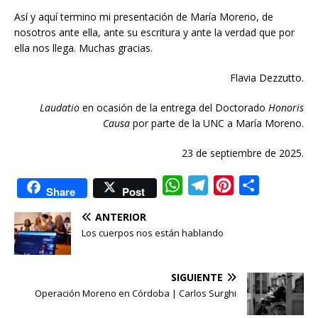
Así y aquí termino mi presentación de María Moreno, de
nosotros ante ella, ante su escritura y ante la verdad que por
ella nos llega. Muchas gracias.
Flavia Dezzutto.
Laudatio
en ocasión de la entrega del Doctorado
Honoris
Causa
por parte de la UNC a María Moreno.
23 de septiembre de 2025.
W
T
P
C
Share
Post
h
e
i
o
ANTERIOR
a
l
n
m
Los cuerpos nos están hablando
t
e
t
p
s
g
e
a
SIGUIENTE
A
r
r
r
Operación Moreno en Córdoba | Carlos Surghi
p
a
e
t