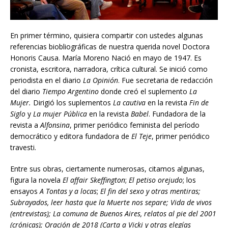
En primer término, quisiera compartir con ustedes algunas
referencias biobliográficas de nuestra querida novel Doctora
Honoris Causa. María Moreno Nació en mayo de 1947. Es
cronista, escritora, narradora, crítica cultural. Se inició como
periodista en el diario
La Opinión
. Fue secretaria de redacción
del diario
Tiempo Argentino
donde creó el suplemento
La
Mujer.
Dirigió los suplementos
La cautiva
en la revista
Fin de
Siglo
y
La mujer Pública
en la revista
Babel
. Fundadora de la
revista a
Alfonsina
, primer periódico feminista del período
democrático y editora fundadora de
El Teje
, primer periódico
travesti.
Entre sus obras, ciertamente numerosas, citamos algunas,
figura la novela
El affair Skeffington
;
El petiso orejudo
; los
ensayos
A Tontas y a locas
;
El fin del sexo y otras mentiras;
Subrayados, leer hasta que la Muerte nos separe; Vida de vivos
(entrevistas); La comuna de Buenos Aires, relatos al pie del 2001
(crónicas); Oración de 2018 (Carta a Vicki y otras elegías