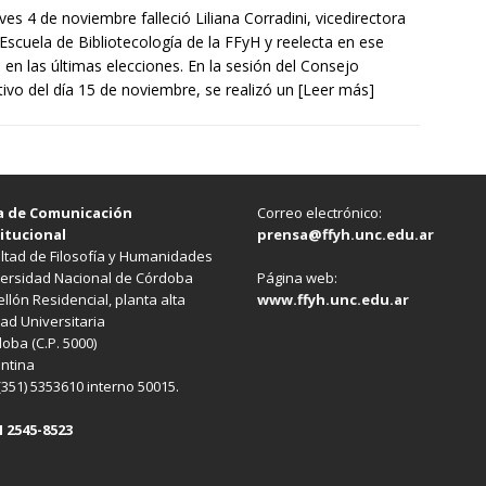
eves 4 de noviembre falleció Liliana Corradini, vicedirectora
 Escuela de Bibliotecología de la FFyH y reelecta en ese
 en las últimas elecciones. En la sesión del Consejo
tivo del día 15 de noviembre, se realizó un
[Leer más]
a de Comunicación
Correo electrónico:
itucional
prensa@ffyh.unc.edu.ar
ltad de Filosofía y Humanidades
ersidad Nacional de Córdoba
Página web:
llón Residencial, planta alta
www.ffyh.unc.edu.ar
ad Universitaria
oba (C.P. 5000)
ntina
 (351) 5353610 interno 50015.
 2545-8523