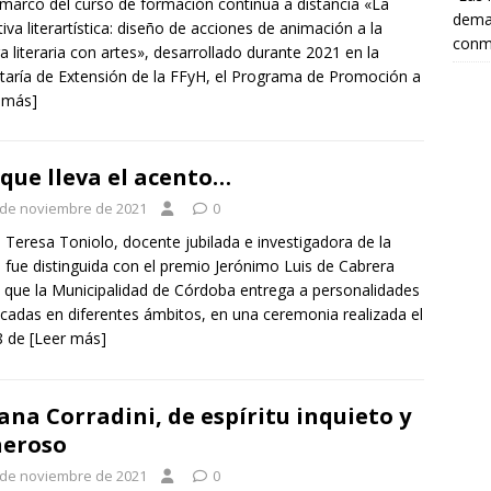
 marco del curso de formación continua a distancia «La
deman
tiva literartística: diseño de acciones de animación a la
conm
ra literaria con artes», desarrollado durante 2021 en la
taría de Extensión de la FFyH, el Programa de Promoción a
 más]
que lleva el acento…
 de noviembre de 2021
0
 Teresa Toniolo, docente jubilada e investigadora de la
 fue distinguida con el premio Jerónimo Luis de Cabrera
 que la Municipalidad de Córdoba entrega a personalidades
cadas en diferentes ámbitos, en una ceremonia realizada el
8 de
[Leer más]
iana Corradini, de espíritu inquieto y
neroso
 de noviembre de 2021
0