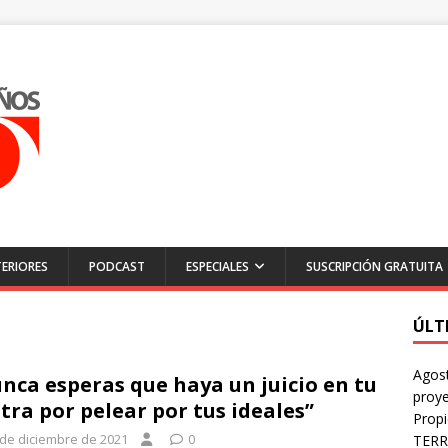
ERIORES
PODCAST
ESPECIALES
SUSCRIPCIÓN GRATUITA
ÚLT
Agost
nca esperas que haya un juicio en tu
proye
tra por pelear por tus ideales”
Prop
 de diciembre de 2021
0
TERR