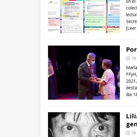
En el
colec
lectu
Secre
[Leer
Por
18
María
FFyH,
2021,
desta
día 1
Lil
ge
16