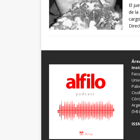
El ju
de la
cargo
Direc
Áre
Inst
Facu
Univ
Pabe
Ciud
Córd
Arge
(54)
ISSN