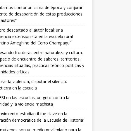
ntamos contar un clima de época y conjurar
tento de desaparición de estas producciones
 autores”
ibro descartado al autor local: una
iencia extensionista en la escuela rural
entino Ameghino del Cerro Champaquí
esando fronteras entre naturaleza y cultura:
pacio de encuentro de saberes, territorios,
iencias situadas, prácticas teórico-políticas y
idades críticas
ar la violencia, disputar el silencio:
ierra en la escuela
SI en las escuelas: un grito contra la
idad y la violencia machista
ovimiento estudiantil fue clave en la
ación democrática de la Escuela de Historia”
imágenes son un medio privilegiado para la