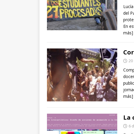
Lucía
del P
prote
En es
más]
Cor
20
Compa
docen
publi
jorna
más]
La 
6 