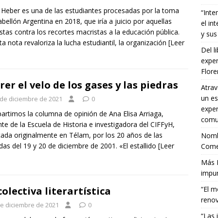
 Heber es una de las estudiantes procesadas por la toma
“Inte
abellón Argentina en 2018, que iría a juicio por aquellas
el in
stas contra los recortes macristas a la educación pública.
y sus
ta nota revaloriza la lucha estudiantil, la organización
[Leer
Del l
exper
Flor
rer el velo de los gases y las piedras
Atrav
un es
 de diciembre de 2021
0
exper
rtimos la columna de opinión de Ana Elisa Arriaga,
comun
te de la Escuela de Historia e investigadora del CIFFyH,
cada originalmente en Télam, por los 20 años de las
Nombr
das del 19 y 20 de diciembre de 2001. «El estallido
[Leer
Comet
Más E
impun
colectiva literartística
“El m
renov
de diciembre de 2021
0
“Las 