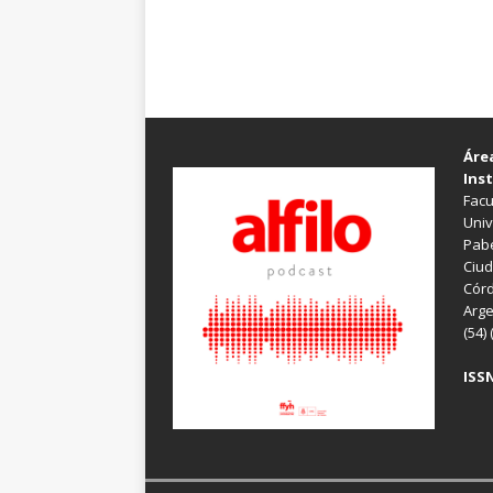
Áre
Inst
Facu
Univ
Pabe
Ciud
Córd
Arge
(54)
ISSN