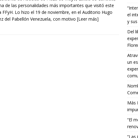
na de las personalidades más importantes que visitó este
“Inte
a FFyH. Lo hizo el 19 de noviembre, en el Auditorio Hugo
el in
z del Pabellón Venezuela, con motivo
[Leer más]
y sus
Del l
exper
Flor
Atrav
un es
exper
comun
Nombr
Comet
Más E
impun
“El m
renov
“Las 