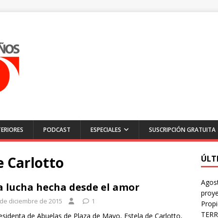
ERIORES
PODCAST
ESPECIALES
SUSCRIPCIÓN GRATUITA
e Carlotto
ÚLT
Agost
 lucha hecha desde el amor
proye
 de diciembre de 2015
1
Prop
TERR
esidenta de Abuelas de Plaza de Mayo, Estela de Carlotto,