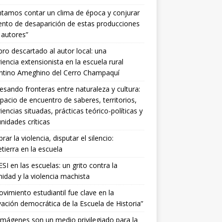
ntamos contar un clima de época y conjurar
tento de desaparición de estas producciones
 autores”
ibro descartado al autor local: una
iencia extensionista en la escuela rural
entino Ameghino del Cerro Champaquí
esando fronteras entre naturaleza y cultura:
pacio de encuentro de saberes, territorios,
iencias situadas, prácticas teórico-políticas y
idades críticas
ar la violencia, disputar el silencio:
ierra en la escuela
SI en las escuelas: un grito contra la
idad y la violencia machista
ovimiento estudiantil fue clave en la
ación democrática de la Escuela de Historia”
imágenes son un medio privilegiado para la