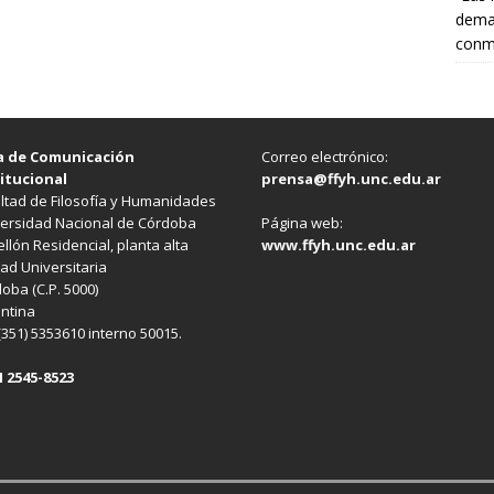
deman
conm
a de Comunicación
Correo electrónico:
itucional
prensa@ffyh.unc.edu.ar
ltad de Filosofía y Humanidades
ersidad Nacional de Córdoba
Página web:
llón Residencial, planta alta
www.ffyh.unc.edu.ar
ad Universitaria
oba (C.P. 5000)
ntina
 (351) 5353610 interno 50015.
 2545-8523