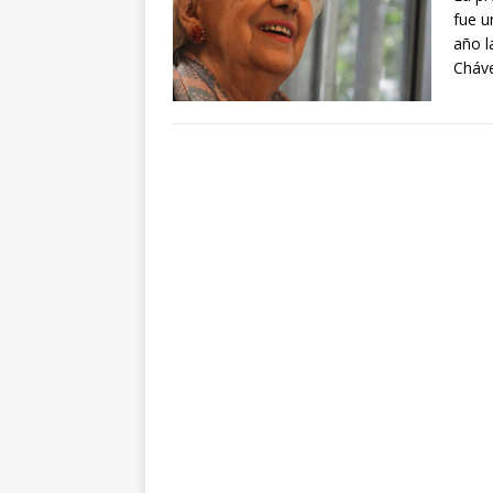
fue u
año l
Cháve