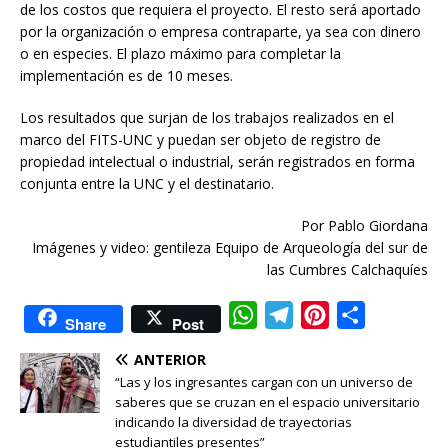
de los costos que requiera el proyecto. El resto será aportado
por la organización o empresa contraparte, ya sea con dinero
o en especies. El plazo máximo para completar la
implementación es de 10 meses.
Los resultados que surjan de los trabajos realizados en el
marco del FITS-UNC y puedan ser objeto de registro de
propiedad intelectual o industrial, serán registrados en forma
conjunta entre la UNC y el destinatario.
Por Pablo Giordana
Imágenes y video: gentileza
Equipo de Arqueología del sur de
las Cumbres Calchaquíes
W
T
P
C
Share
Post
h
e
i
o
ANTERIOR
a
l
n
m
“Las y los ingresantes cargan con un universo de
t
e
t
p
saberes que se cruzan en el espacio universitario
indicando la diversidad de trayectorias
s
g
e
a
estudiantiles presentes”