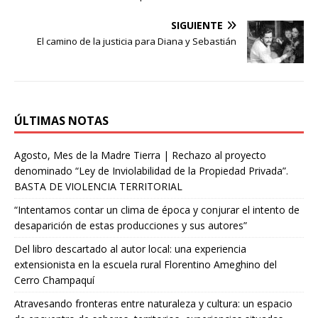
A
r
r
r
p
a
e
t
SIGUIENTE
El camino de la justicia para Diana y Sebastián
p
m
s
i
t
r
ÚLTIMAS NOTAS
Agosto, Mes de la Madre Tierra | Rechazo al proyecto
denominado “Ley de Inviolabilidad de la Propiedad Privada”.
BASTA DE VIOLENCIA TERRITORIAL
“Intentamos contar un clima de época y conjurar el intento de
desaparición de estas producciones y sus autores”
Del libro descartado al autor local: una experiencia
extensionista en la escuela rural Florentino Ameghino del
Cerro Champaquí
Atravesando fronteras entre naturaleza y cultura: un espacio