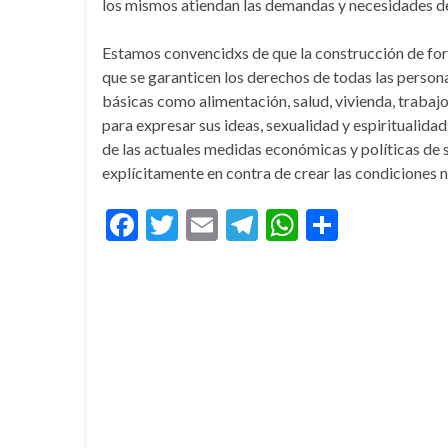
los mismos atiendan las demandas y necesidades de
Estamos convencidxs de que la construcción de for
que se garanticen los derechos de todas las personas
básicas como alimentación, salud, vivienda, trabajo d
para expresar sus ideas, sexualidad y espiritualida
de las actuales medidas económicas y políticas de 
explícitamente en contra de crear las condiciones 
F
T
E
T
W
C
ac
w
m
el
h
o
e
itt
ai
e
at
m
b
er
l
gr
s
p
o
a
A
ar
o
m
p
ti
k
p
r