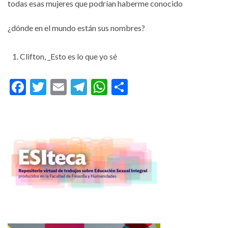
todas esas mujeres que podrían haberme conocido
¿dónde en el mundo están sus nombres?
Clifton, _Esto es lo que yo sé
F
T
E
T
W
C
ac
w
m
el
h
o
e
itt
ai
e
at
m
b
er
l
gr
s
p
o
a
A
ar
o
m
p
ti
k
p
r