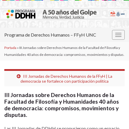
Programa de Derechos Humanos – FFyH UNC
Alter
la
Portada
»
III Jornadas sobre Derechos Humanos de la Facultad de Filosofía y
nave
Humanidades 40 años de democracia: compromisos, movimientos y disputas.
III Jornadas de Derechos Humanos de la FFyH | La
democracia se fortalece con participación política
III Jornadas sobre Derechos Humanos de la
Facultad de Filosofía y Humanidades 40 años
de democracia: compromisos, movimientos y
disputas.
Las III Jornadas de DDHH se propusieron como un espacio