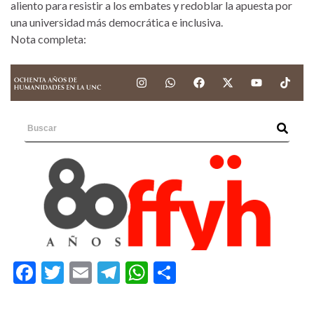
aliento para resistir a los embates y redoblar la apuesta por
una universidad más democrática e inclusiva.
Nota completa:
F
T
E
T
W
C
ac
w
m
el
h
o