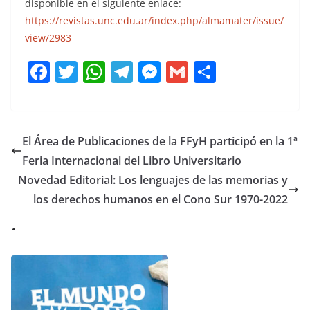
disponible en el siguiente enlace:
https://revistas.unc.edu.ar/index.php/almamater/issue/
view/2983
F
T
W
T
M
G
C
a
w
h
el
e
m
o
c
itt
at
e
ss
ai
m
e
er
s
gr
e
l
p
El Área de Publicaciones de la FFyH participó en la 1ª
b
A
a
n
ar
Feria Internacional del Libro Universitario
o
p
m
g
tir
Novedad Editorial: Los lenguajes de las memorias y
o
p
er
los derechos humanos en el Cono Sur 1970-2022
.
k