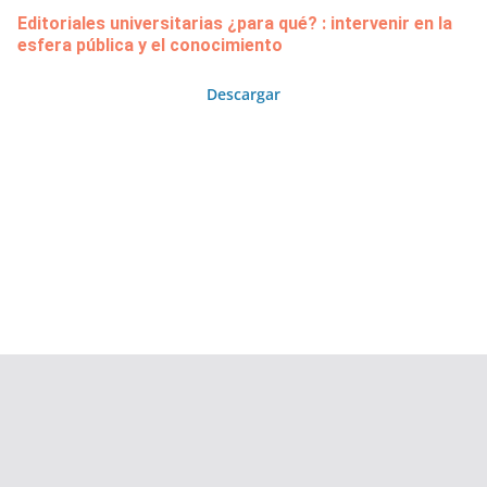
Editoriales universitarias ¿para qué? : intervenir en la
esfera pública y el conocimiento
Descargar
Copyright © 2026
Área de Publicaciones
. Todos los derechos
reservados.
Tema:
ColorMag
por ThemeGrill. Funciona con
WordPress
.