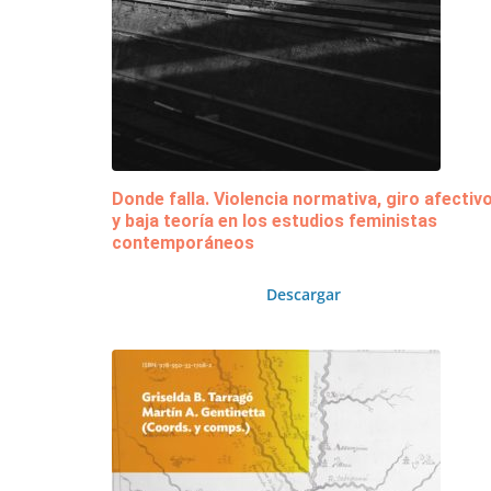
Donde falla. Violencia normativa, giro afectiv
y baja teoría en los estudios feministas
contemporáneos
Descargar