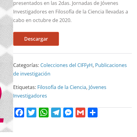
presentados en las 2das. Jornadas de Jóvenes
Investigadores en Filosofía de la Ciencia llevadas a
cabo en octubre de 2020.
Descargar
Categorías:
Colecciones del CIFFyH
,
Publicaciones
de investigación
Etiquetas:
Filosofía de la Ciencia
,
Jóvenes
Investigadores
F
T
W
T
M
G
C
a
w
h
el
e
m
o
c
itt
at
e
ss
ai
m