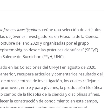
e
er
s
gr
e
l
p
b
A
a
n
ar
o
p
m
g
tir
o
p
er
por Jóvenes Investigadores
reúne una selección de artículos
k
s de Jóvenes Investigadores en Filosofía de la Ciencia,
de octubre del año 2020 y organizadas por el grupo
epistemológico desde las prácticas científicas” (SECyT)
ía Saleme de Burnichon (FFyH, UNC).
ado en las Colecciones del CIFFyH en agosto de 2020,
a anterior, recupera artículos y comentarios resultado del
de otros centros de investigación, los cuales reflejan el
 promover, entre y para jóvenes, la producción filosófica
 campo de la filosofía de la ciencia y disciplinas afines.
lecer la construcción de conocimiento en este campo,
s y temas de investigación que se abordan en el