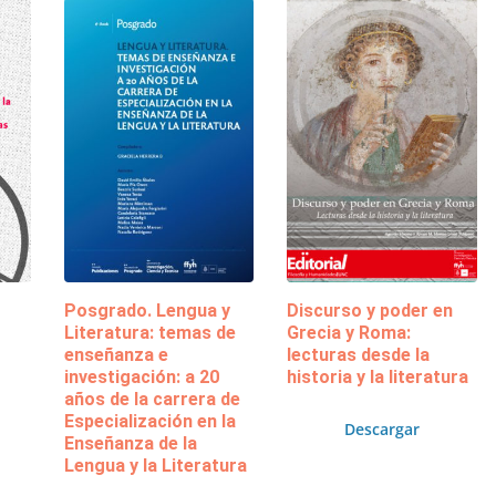
Posgrado. Lengua y
Discurso y poder en
Literatura: temas de
Grecia y Roma:
enseñanza e
lecturas desde la
investigación: a 20
historia y la literatura
años de la carrera de
Especialización en la
Descargar
Enseñanza de la
Lengua y la Literatura