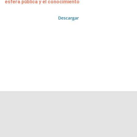
esfera pública y el conocimiento
Descargar
Copyright © 2026
Área de Publicaciones
. Todos los derechos
reservados.
Tema:
ColorMag
por ThemeGrill. Funciona con
WordPress
.