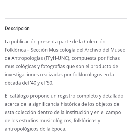
a
w
h
el
e
m
o
c
itt
at
e
ss
ai
m
e
er
s
gr
e
l
p
Descripción
b
A
a
n
ar
o
p
m
g
tir
La publicación presenta parte de la Colección
o
p
er
Folklórica – Sección Musicología del Archivo del Museo
k
de Antropologías (FFyH-UNC), compuesta por fichas
musicológicas y fotografías que son el producto de
investigaciones realizadas por folklorólogos en la
década del ‘40 y el ‘50.
El catálogo propone un registro completo y detallado
acerca de la significancia histórica de los objetos de
esta colección dentro de la institución y en el campo
de los estudios musicológicos, folklóricos y
antropológicos de la época.