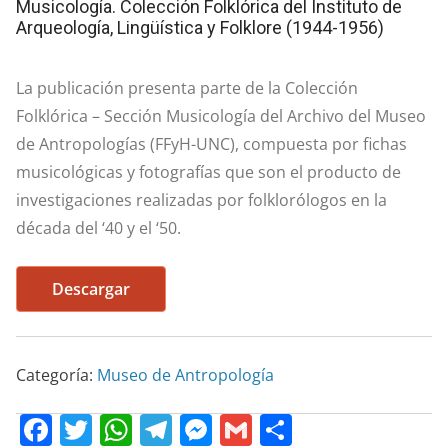
Musicología. Colección Folklórica del Instituto de
Arqueología, Lingüística y Folklore (1944-1956)
La publicación presenta parte de la Colección
Folklórica – Sección Musicología del Archivo del Museo
de Antropologías (FFyH-UNC), compuesta por fichas
musicológicas y fotografías que son el producto de
investigaciones realizadas por folklorólogos en la
década del ‘40 y el ‘50.
Descargar
Categoría:
Museo de Antropología
F
T
W
T
M
G
C