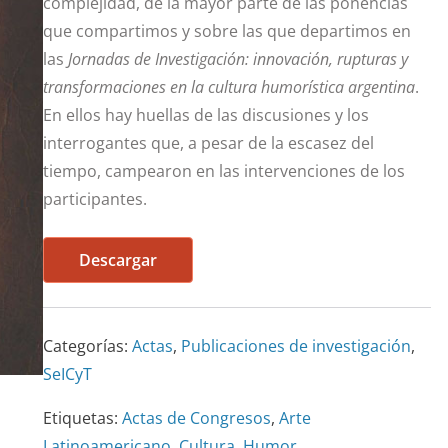
complejidad, de la mayor parte de las ponencias
que compartimos y sobre las que departimos en
las
Jornadas de Investigación: innovación, rupturas y
transformaciones en la cultura humorística argentina
.
En ellos hay huellas de las discusiones y los
interrogantes que, a pesar de la escasez del
tiempo, campearon en las intervenciones de los
participantes.
Descargar
Categorías:
Actas
,
Publicaciones de investigación
,
SeICyT
Etiquetas:
Actas de Congresos
,
Arte
Latinoamericano
,
Cultura
,
Humor