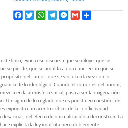
F
T
W
T
M
G
C
a
w
h
el
e
m
o
c
itt
at
e
ss
ai
m
e
er
s
gr
e
l
p
b
A
a
n
ar
o
p
m
g
tir
a este libro, evoca ese discurso que se diluye, que se
o
p
er
s que se pierde, que se amolda a una concreción que se
k
a propósito del rumor, que se vincula a la vez con lo
pregnancia de lo ideológico. Cuando el rumor es del humor,
 mezcla en la atmósfera social, pasa a ser la oxigenación
o. Un signo de lo reglado que es puesto en cuestión, de
s expuesta con acento crítico, de la conflictividad
r y desarmar, del efecto de normalización a deconstruir. La
hace explícita la ley implícita pero doblemente